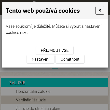
+420 776 579 353
Tento web používá cookies
×
KONTAKTUJTE NÁS
Máte dotazy?
pardubice-zaluzie.cz
Vaše soukromí je důležité. Můžete si vybrat z nastavení
Jan Chvojka
cookies níže.
PŘIJMOUT VŠE
Nastavení
Odmítnout
ŽALUZIE
Horizontální žaluzie
Vertikální žaluzie
Žaluzie do střešních oken