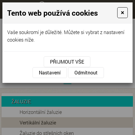
+420 776 579 353
Tento web používá cookies
×
KONTAKTUJTE NÁS
Máte dotazy?
pardubice-zaluzie.cz
Vaše soukromí je důležité. Můžete si vybrat z nastavení
Jan Chvojka
cookies níže.
PŘIJMOUT VŠE
Nastavení
Odmítnout
ŽALUZIE
Horizontální žaluzie
Vertikální žaluzie
Žaluzie do střešních oken