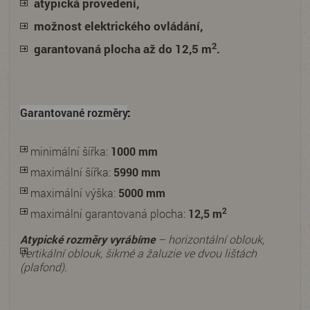
atypická provedení,
možnost elektrického ovládání,
2
garantovaná plocha až do 12,5 m
.
Garantované rozměry
:
minimální šířka:
1000 mm
maximální šířka:
5990 mm
maximální výška:
5000 mm
2
maximální garantovaná plocha:
12,5 m
Atypické rozměry vyrábíme
– horizontální oblouk,
vertikální oblouk, šikmé a žaluzie ve dvou lištách
(plafond).