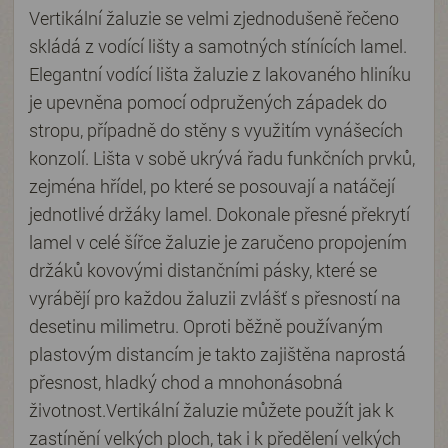
Vertikální žaluzie se velmi zjednodušeně řečeno
skládá z vodící lišty a samotných stínících lamel.
Elegantní vodící lišta žaluzie z lakovaného hliníku
je upevněna pomocí odpružených západek do
stropu, případně do stěny s využitím vynášecích
konzolí. Lišta v sobě ukrývá řadu funkčních prvků,
zejména hřídel, po které se posouvají a natáčejí
jednotlivé držáky lamel. Dokonale přesné překrytí
lamel v celé šířce žaluzie je zaručeno propojením
držáků kovovými distančními pásky, které se
vyrábějí pro každou žaluzii zvlášť s přesností na
desetinu milimetru. Oproti běžně používaným
plastovým distancím je takto zajištěna naprostá
přesnost, hladký chod a mnohonásobná
životnost.Vertikální žaluzie můžete použít jak k
zastínění velkých ploch, tak i k předělení velkých