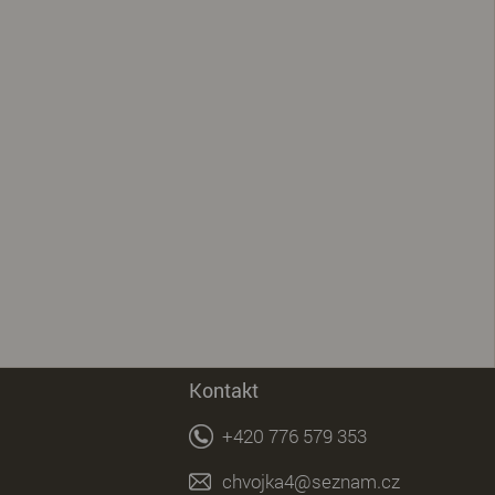
Kontakt
+420 776 579 353
chvojka4@seznam.cz