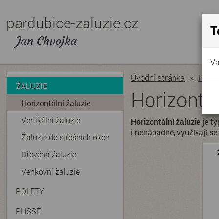
pardubice-zaluzie.cz
T
Jan Chvojka
Va
Úvodní stránka
»
Produ
ŽALUZIE
Horizontál
Horizontální žaluzie
Vertikální žaluzie
Horizontální žaluzie
je ty
i nenápadné, využívají se
Žaluzie do střešních oken
Dřevěná žaluzie
Venkovní žaluzie
ROLETY
PLISSÉ