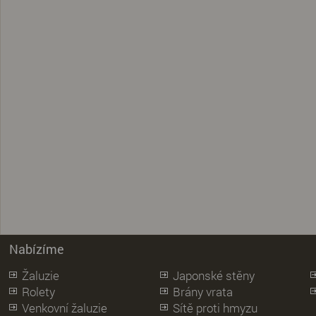
Nabízíme
Žaluzie
Japonské stěny
Rolety
Brány vrata
Venkovní žaluzie
Sítě proti hmyzu