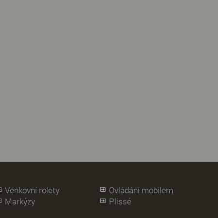
Venkovní rolety
Ovládání mobilem
Markýzy
Plissé