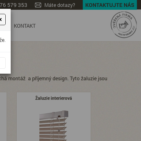
76 579 353
KONTAKTUJTE NÁS
Máte dotazy?
×
CE
KONTAKT
že.
duchá montáž a příjemný design. Tyto žaluzie jsou
Žaluzie interierová